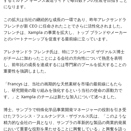
するミルトン キーンズ製造サイトで毎日数トンの生産を目指すこと
になります。
この拡大は当社の継続的な成長の一環であり、昨年アレクサンドラ
フレンチが新 CEO に任命されたことでさらに活性化されました。
フレンチは、Xampla の事業を拡大し、トップ ブランドやメーカー
とのパートナーシップを促進する最前線に立っています。
アレクサンドラ フレンチ氏は、特にフランシーズ ザヴァルス博士
がチームに加わったことによる会社の方向性について熱意を表明
し、前年比の成長を達成するには専門家のプールを拡大することの
重要性を強調しました。
「Francys は、当社の画期的な天然素材を市場の最前線にもたら
し、研究開発の取り組みを強化するという当社の使命の原動力で
す。」と Xampla のチームは新たな加入について述べました。
博士。サンプラで特殊化学品事業開発マネージャーの役​​割を引き受
けたフランシス・フェルナンデス・ザヴァルス氏は、「このような
精力的な会社の一員となり、サンプラの革新的な製品の商業的発展
において重要な役割を果たせることに興奮している」と興奮を語っ