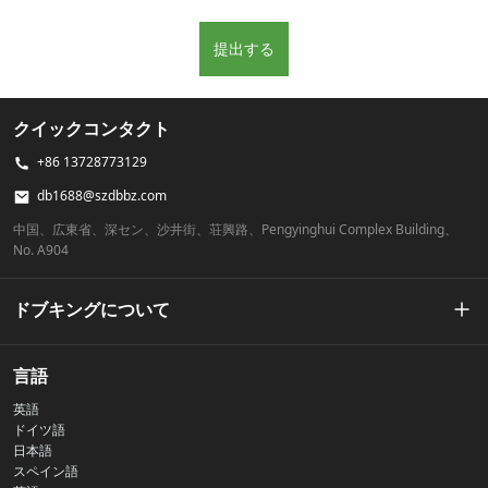
提出する
クイックコンタクト
+86 13728773129
db1688@szdbbz.com
中国、広東省、深セン、沙井街、荘興路、Pengyinghui Complex Building、
No. A904
ドブキングについて
私たちの物語
言語
英語
プライバシーポリシー
ドイツ語
日本語
スペイン語
お問い合わせ