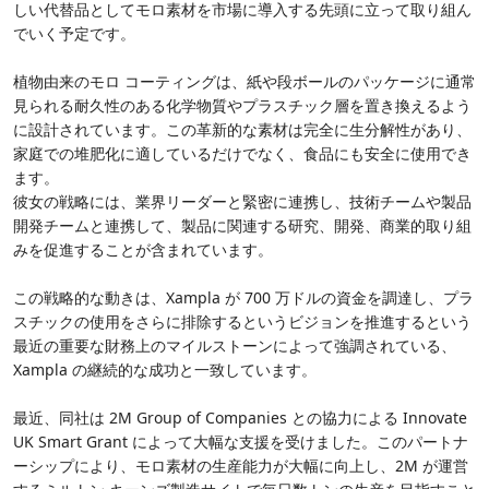
しい代替品としてモロ素材を市場に導入する先頭に立って取り組ん
でいく予定です。
植物由来のモロ コーティングは、紙や段ボールのパッケージに通常
見られる耐久性のある化学物質やプラスチック層を置き換えるよう
に設計されています。この革新的な素材は完全に生分解性があり、
家庭での堆肥化に適しているだけでなく、食品にも安全に使用でき
ます。
彼女の戦略には、業界リーダーと緊密に連携し、技術チームや製品
開発チームと連携して、製品に関連する研究、開発、商業的取り組
みを促進することが含まれています。
この戦略的な動きは、Xampla が 700 万ドルの資金を調達し、プラ
スチックの使用をさらに排除するというビジョンを推進するという
最近の重要な財務上のマイルストーンによって強調されている、
Xampla の継続的な成功と一致しています。
最近、同社は 2M Group of Companies との協力による Innovate
UK Smart Grant によって大幅な支援を受けました。このパートナ
ーシップにより、モロ素材の生産能力が大幅に向上し、2M が運営