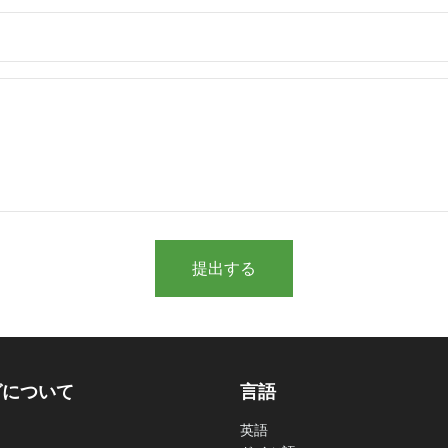
提出する
グについて
言語
英語