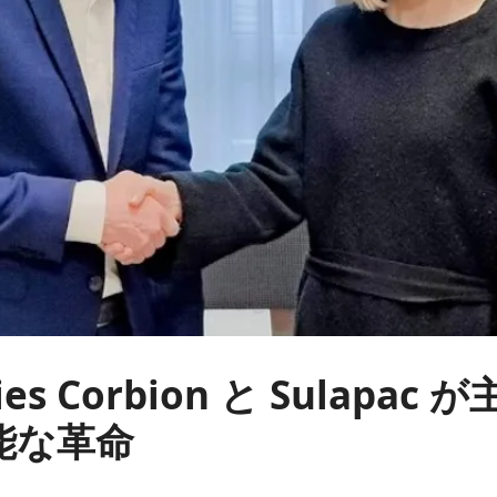
gies Corbion と Sulapa
能な革命