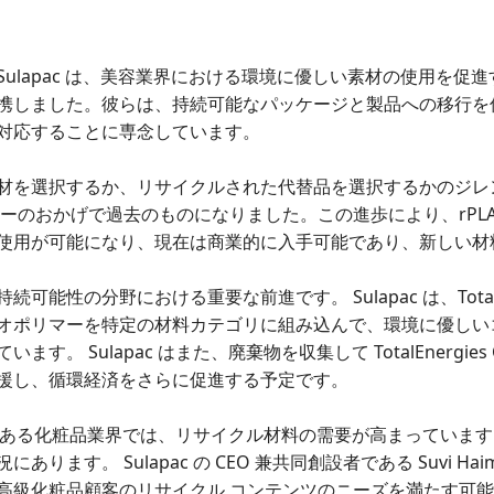
rbion と Sulapac は、美容業界における環境に優しい素材の使
携しました。彼らは、持続可能なパッケージと製品への移行を
対応することに専念しています。
を選択するか、リサイクルされた代替品を選択するかのジレンマは、
ーのおかげで過去のものになりました。この進歩により、rPL
使用が可能になり、現在は商業的に入手可能であり、新しい材
性の分野における重要な前進です。 Sulapac は、TotalEner
オポリマーを特定の材料カテゴリに組み込んで、環境に優しい
。 Sulapac はまた、廃棄物を収集して TotalEnergies 
援し、循環経済をさらに促進する予定です。
要市場である化粧品業界では、リサイクル材料の需要が高まってい
ります。 Sulapac の CEO 兼共同創設者である Suvi H
高級化粧品顧客のリサイクル コンテンツのニーズを満たす可