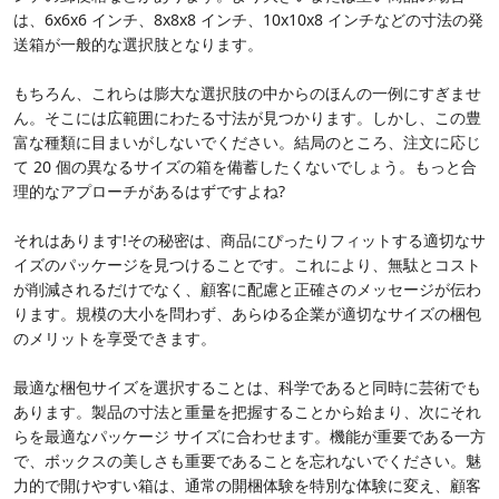
は、6x6x6 インチ、8x8x8 インチ、10x10x8 インチなどの寸法の発
送箱が一般的な選択肢となります。
もちろん、これらは膨大な選択肢の中からのほんの一例にすぎませ
ん。そこには広範囲にわたる寸法が見つかります。しかし、この豊
富な種類に目まいがしないでください。結局のところ、注文に応じ
て 20 個の異なるサイズの箱を備蓄したくないでしょう。もっと合
理的なアプローチがあるはずですよね?
それはあります!その秘密は、商品にぴったりフィットする適切なサ
イズのパッケージを見つけることです。これにより、無駄とコスト
が削減されるだけでなく、顧客に配慮と正確さのメッセージが伝わ
ります。規模の大小を問わず、あらゆる企業が適切なサイズの梱包
のメリットを享受できます。
最適な梱包サイズを選択することは、科学であると同時に芸術でも
あります。製品の寸法と重量を把握することから始まり、次にそれ
らを最適なパッケージ サイズに合わせます。機能が重要である一方
で、ボックスの美しさも重要であることを忘れないでください。魅
力的で開けやすい箱は、通常の開梱体験を特別な体験に変え、顧客