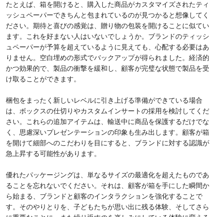
たとえば、箱を開けると、購入した商品がカスタマイズされたティ
ッシュペーパーできちんと包まれているのが見つかると想像してく
ださい。期待と喜びの感覚は、贈り物の包装を開けることに似てい
ます。これを好まない人はいないでしょうか。ブランドのティッシ
ュペーパーが予算を超えているように見えても、心配する必要はあ
りません。空白埋めの形式でバックアップが得られました。経済的
かつ効果的で、製品の衝撃を緩和し、顧客が完璧な状態で製品を受
け取ることができます。
梱包をまったく新しいレベルに引き上げる準備ができている場合
は、ボックスの仕切りやカスタムインサートの採用を検討してくだ
さい。これらの追加アイテムは、輸送中に商品を保護するだけでな
く、思慮深いプレゼンテーションの印象も生み出します。顧客が箱
を開けて細部へのこだわりを目にすると、ブランドに対する認識が
急上昇する可能性があります。
優れたパッケージングは​​、単なるサイズの最適化を超えたものであ
ることを忘れないでください。それは、顧客が箱を手にした瞬間か
ら始まる、ブランドと顧客のインタラクションを強化することで
す。そのやりとりを、子どもたちが思い出に残る体験、そしてさら