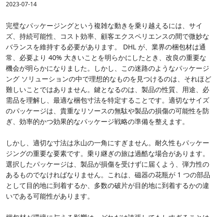
2023-07-14
完璧なパッケージングという複雑な動きを乗り越えるには、サイ
ズ、持続可能性、コスト効率、顧客エクスペリエンスの間で微妙な
バランスを維持する必要があります。 DHL が、業界の梱包材は通
常、必要より 40% 大きいことを明らかにしたとき、改良の重要な
機会が明らかになりました。しかし、この迷路のようなパッケージ
ング ソリューションの中で理想的なものを見つけるのは、それほど
難しいことではありません。鍵となるのは、製品の性質、用途、必
需品を理解し、最適な梱包寸法を特定することです。適切なサイズ
のパッケージは、貴重なリソースの無駄や製品の損傷の可能性を防
ぎ、効率的かつ効果的なパッケージ戦略の準備を整えます。
しかし、適切な寸法は氷山の一角にすぎません。耐久性もパッケー
ジングの重要な要素です。乗り継ぎの旅は過酷な場合があります。
選択したパッケージは、製品が損傷を受けずに届くよう、弾力性の
あるものでなければなりません。これは、磁器の花瓶が 1 つの部品
として目的地に到着するか、多数の破片が目的地に到着するかの違
いである可能性があります。