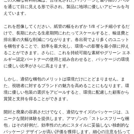
を通じて目に見える形で示され、製品に地球に優しいアピールを与
えています。
これを想像してください。紙管の幅をわずか 1/8 インチ縮小するだ
けで、長期にわたる生産期間にわたってスケールすると、輸送費と
排出量の大幅な削減につながります。各出荷でより多くのユニット
を梱包することで、効率を最大化し、環境への影響を最小限に抑え
ることができます。さらに、これを持続可能な素材やグリーン エネ
ルギー認定パートナーの使用と組み合わせると、パッケージの環境
に優しい比率がさらに高まります。
しかし、適切な梱包のメリットは環境だけにとどまりません。ま
た、視聴者に対するブランドの魅力を高めることにもなります。環
境に優しい包装の選択をアピールすると、環境に配慮した顧客から
賞賛と支持を得ることができます。
開封と廃棄の容易さだけでなく、適切なサイズのパッケージは、ユ
ニークな開封体験を提供します。アマゾンの「ストレスフリーな梱
包」はその好例だ。効率性のためにスタイルに妥協しない独創的な
パッケージ デザインが高い評価を獲得します。細心の注意を払って