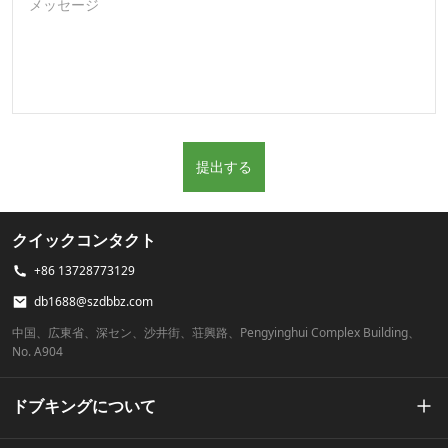
メッセージ
提出する
クイックコンタクト
+86 13728773129
db1688@szdbbz.com
中国、広東省、深セン、沙井街、荘興路、Pengyinghui Complex Building、
No. A904
ドブキングについて