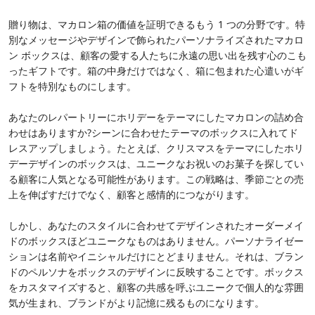
贈り物は、マカロン箱の価値を証明できるもう 1 つの分野です。特
別なメッセージやデザインで飾られたパーソナライズされたマカロ
ン ボックスは、顧客の愛する人たちに永遠の思い出を残す心のこも
ったギフトです。箱の中身だけではなく、箱に包まれた心遣いがギ
フトを特別なものにします。
あなたのレパートリーにホリデーをテーマにしたマカロンの詰め合
わせはありますか?シーンに合わせたテーマのボックスに入れてド
レスアップしましょう。たとえば、クリスマスをテーマにしたホリ
デーデザインのボックスは、ユニークなお祝いのお菓子を探してい
る顧客に人気となる可能性があります。この戦略は、季節ごとの売
上を伸ばすだけでなく、顧客と感情的につながります。
しかし、あなたのスタイルに合わせてデザインされたオーダーメイ
ドのボックスほどユニークなものはありません。パーソナライゼー
ションは名前やイニシャルだけにとどまりません。それは、ブラン
ドのペルソナをボックスのデザインに反映することです。ボックス
をカスタマイズすると、顧客の共感を呼ぶユニークで個人的な雰囲
気が生まれ、ブランドがより記憶に残るものになります。