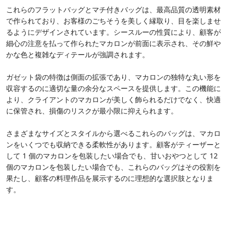
これらのフラットバッグとマチ付きバッグは、最高品質の透明素材
で作られており、お客様のごちそうを美しく縁取り、目を楽しませ
るようにデザインされています。シースルーの性質により、顧客が
細心の注意を払って作られたマカロンが前面に表示され、その鮮や
かな色と複雑なディテールが強調されます。
ガゼット袋の特徴は側面の拡張であり、マカロンの独特な丸い形を
収容するのに適切な量の余分なスペースを提供します。この機能に
より、クライアントのマカロンが美しく飾られるだけでなく、快適
に保管され、損傷のリスクが最小限に抑えられます。
さまざまなサイズとスタイルから選べるこれらのバッグは、マカロ
ンをいくつでも収納できる柔軟性があります。顧客がティーザーと
して 1 個のマカロンを包装したい場合でも、甘いおやつとして 12
個のマカロンを包装したい場合でも、これらのバッグはその役割を
果たし、顧客の料理作品を展示するのに理想的な選択肢となりま
す。