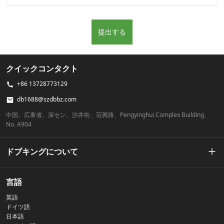
提出する
クイックコンタクト
+86 13728773129
db1688@szdbbz.com
中国、広東省、深セン、沙井街、荘興路、Pengyinghui Complex Building、
No. A904
ドブキングについて
私たちの物語
言語
英語
プライバシーポリシー
ドイツ語
日本語