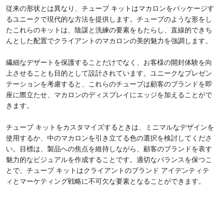
従来の形状とは異なり、チューブ キットはマカロンをパッケージす
るユニークで現代的な方法を提供します。チューブのような形をし
たこれらのキットは、陰謀と洗練の要素をもたらし、直線的できち
んとした配置でクライアントのマカロンの美的魅力を強調します。
繊細なデザートを保護することだけでなく、お客様の開封体験を向
上させることも目的として設計されています。ユニークなプレゼン
テーションを考慮すると、これらのチューブは顧客のブランドを即
座に際立たせ、マカロンのディスプレイにエッジを加えることがで
きます。
チューブ キットをカスタマイズするときは、ミニマルなデザインを
使用するか、中のマカロンを引き立てる色の選択を検討してくださ
い。目標は、製品への焦点を維持しながら、顧客のブランドを表す
魅力的なビジュアルを作成することです。適切なバランスを保つこ
とで、チューブ キットはクライアントのブランド アイデンティテ
ィとマーケティング戦略に不可欠な要素となることができます。