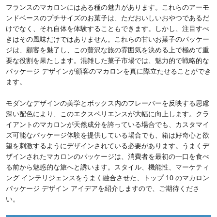
フランスのマカロンにはある種の魅力があります。これらのアーモ
ンドベースのプチサイズのお菓子は、ただおいしいおやつであるだ
けでなく、それ自体を体験することもできます。しかし、注目すべ
きはその風味だけではありません。これらの甘いお菓子のパッケー
ジは、顧客を魅了し、この贅沢な旅の雰囲気を決める上で極めて重
要な役割を果たします。混雑した菓子市場では、魅力的で戦略的な
パッケージ デザインが顧客のマカロンを真に際立たせることができ
ます。
モダンなデザインの美学とボックス内のフレーバーを反映​​する思慮
深い配色により、このエクスペリエンスが大幅に向上します。クラ
イアントのマカロンが天然成分を誇っている場合でも、カスタマイ
ズ可能なパッケージ体験を提供している場合でも、箱は好奇心と欲
望を刺激するようにデザインされている必要があります。うまくデ
ザインされたマカロンのパッケージは、消費者を最初の一口を食べ
る前から魅惑的な旅へと誘います。スタイル、機能性、マーケティ
ング インテリジェンスをうまく融合させた、トップ 10 のマカロン
パッケージ デザイン アイデアを紹介しますので、ご期待くださ
い。