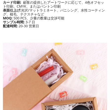
カード印刷:
顧客の提供したアートワークに応じて、4色オフセッ
ト印刷、CMYK、またはパントン印刷
表面仕上げ:
光沢/マットラミネート、バニシング、水性コーティン
グ、植毛、テクスチャなど
MOQ:
500 PCS、少量の数量は交渉可能
サンプル時間:
3-7 日
配達時間:
20-30 営業日