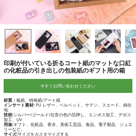
印刷が付いている折るコート紙のマットな口紅
の化粧品の引き出しの包装紙のギフト用の箱
今すぐお問い合わせください
材質：
板紙、特殊紙/アート紙
インサート素材:
PU レザー、ベルベット、サテン、スエード、綿生
地
技術:
シルバー/ゴールド/任意の色の箔押し、エンボス加工、デボス
加工、UV
用途:
ギフト、化粧品、香水、美術工芸品、食品、電子製品、ジュエ
リーなど。
サイズ:
サイズをカスタマイズする