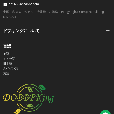
db1688@szdbbz.com
中国、広東省、深セン、沙井街、荘興路、Pengyinghui Complex Building、
No. A904
ドブキングについて
私たちの物語
言語
英語
プライバシーポリシー
ドイツ語
日本語
スペイン語
お問い合わせ
英語
よくある質問