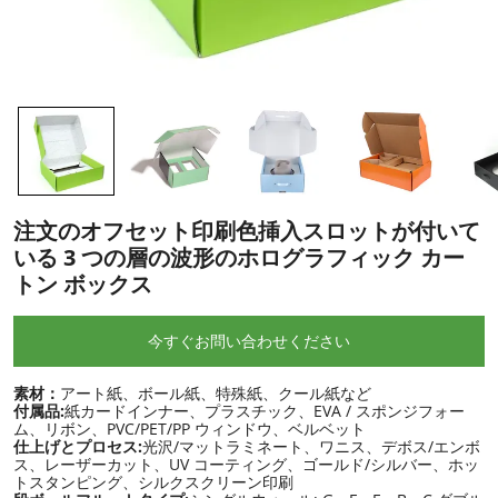
注文のオフセット印刷色挿入スロットが付いて
いる 3 つの層の波形のホログラフィック カー
トン ボックス
今すぐお問い合わせください
素材：
アート紙、ボール紙、特殊紙、クール紙など
付属品:
紙カードインナー、プラスチック、EVA / スポンジフォー
ム、リボン、PVC/PET/PP ウィンドウ、ベルベット
仕上げとプロセス:
光沢/マットラミネート、ワニス、デボス/エンボ
ス、レーザーカット、UV コーティング、ゴールド/シルバー、ホッ
トスタンピング、シルクスクリーン印刷