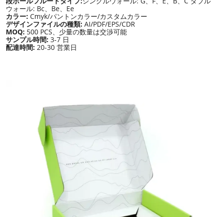
段ボールフルートタイプ:
シングルウォール: G、F、E、B、C ダブル
ウォール: Bc、Be、Ee
カラー:
Cmyk/パントンカラー/カスタムカラー
デザインファイルの種類:
AI/PDF/EPS/CDR
MOQ:
500 PCS、少量の数量は交渉可能
サンプル時間:
3-7 日
配達時間:
20-30 営業日