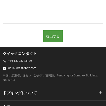
提出する
クイックコンタクト
+86 13728773129
db1688@szdbbz.com
中国、広東省、深セン、沙井街、荘興路、Pengyinghui Complex Building、
No. A904
ドブキングについて
私たちの物語