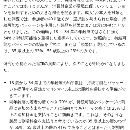
きことではありませんが、消費財企業が環境に優しいソリューショ
ンを採用するための大きな機会を開きます。成人1,000人を対象と
した調査では、参加者の40％近くが、選択肢を与えられた場合、持
続可能なパッケージを使用した製品を頻繁にまたは常に好むことが
わかりました。この傾向は 18 ～ 34 歳の年齢層ではさらに強く、
54% が持続可能性を重視した選択をしています。対照的に、持続可
能なパッケージの製品を「常に」または「頻繁に」選択しているの
は、35 歳以上の 33%、55 歳以上の 25% のみです。
研究から得られた追加の洞察により、次のことが明らかになりまし
た。
18 歳から 34 歳までの年齢層の約半数は、持続可能なパッケー
ジを提供する店舗まで 16 マイル以上の距離を運転する準備がで
きています。
同年齢層の若者の驚くべき 79% が、持続可能なパッケージの商
品に追加の支出をすることに前向きであり、その多くは 25% 以
上の追加料金を支払うことに前向きです。これは、そのような
製品に割増料金を支払うと考えているのが 35 歳以上の層のわず
か 56%、55 歳以上の層の 41% であることとはまったく対照的