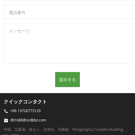
電話番号
メッセージ
提出する
クイックコンタクト
+86 13728773129
db1688@szdbbz.com
中国、広東省、深セン、沙井街、荘興路、Pengyinghui Complex Building、