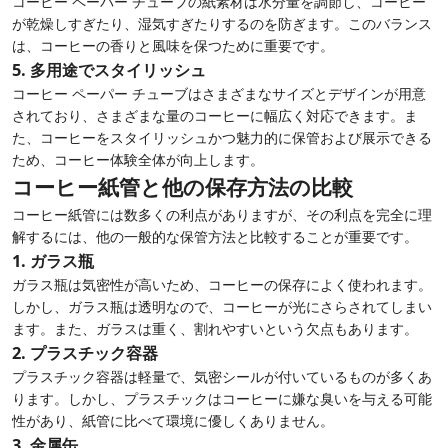
コーヒー ペーパー チューブの紙素材は水分量を調節し、コーヒー
が乾燥しすぎたり、湿気すぎたりするのを防ぎます。このバランス
は、コーヒーの香りと風味を保つために重要です。
5.
多用途でスタイリッシュ
コーヒー ペーパー チューブはさまざまなサイズとデザインが用意
されており、さまざまな量のコーヒーに幅広く対応できます。ま
た、コーヒーをスタイリッシュかつ魅力的に保管および展示できる
ため、コーヒー体験全体が向上します。
コーヒー紙管と他の保存方法の比較
コーヒー紙管には数多くの利点がありますが、その利点を完全に理
解するには、他の一般的な保管方法と比較することが重要です。
1.
ガラス瓶
ガラス瓶は気密性が高いため、コーヒーの保存によく使われます。
しかし、ガラス瓶は透明なので、コーヒーが光にさらされてしまい
ます。また、ガラスは重く、割れやすいという欠点もあります。
2.
プラスチック容器
プラスチック容器は軽量で、気密シールが付いているものが多くあ
ります。しかし、プラスチックはコーヒーに嫌な臭いを与える可能
性があり、紙管に比べて環境に優しくありません。
3.
金属缶