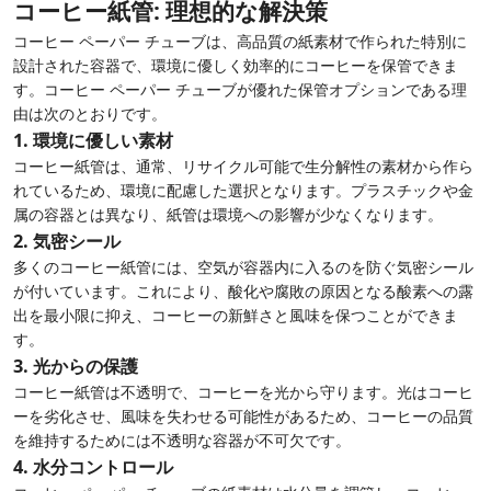
コーヒー紙管: 理想的な解決策
コーヒー ペーパー チューブは、高品質の紙素材で作られた特別に
設計された容器で、環境に優しく効率的にコーヒーを保管できま
す。コーヒー ペーパー チューブが優れた保管オプションである理
由は次のとおりです。
1.
環境に優しい素材
コーヒー紙管は、通常、リサイクル可能で生分解性の素材から作ら
れているため、環境に配慮した選択となります。プラスチックや金
属の容器とは異なり、紙管は環境への影響が少なくなります。
2.
気密シール
多くのコーヒー紙管には、空気が容器内に入るのを防ぐ気密シール
が付いています。これにより、酸化や腐敗の原因となる酸素への露
出を最小限に抑え、コーヒーの新鮮さと風味を保つことができま
す。
3.
光からの保護
コーヒー紙管は不透明で、コーヒーを光から守ります。光はコーヒ
ーを劣化させ、風味を失わせる可能性があるため、コーヒーの品質
を維持するためには不透明な容器が不可欠です。
4.
水分コントロール