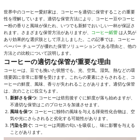
世界中のコーヒー愛好家は、コーヒーを適切に保管することの重要
性を理解しています。適切な保管方法により、コーヒー豆やコーヒ
ー粉の香りと風味が保たれ、いつでも新鮮でおいしい一杯が保証さ
れます。さまざまな保管方法がありますが、
コーヒー紙管
は人気が
あり効果的な選択肢として浮上しました。この記事では、コーヒー
ペーパー チューブが優れた保管ソリューションである理由と、他の
方法との比較について説明します。
コーヒーの適切な保管が重要な理由
コーヒーは、豆でも挽いた状態でも、光、空気、湿気、熱などの環
境要因に非常に影響を受けます。これらの要素にさらされると、コ
ーヒーの鮮度、風味、香りが失われることがあります。適切な保管
は、次のことに役立ちます。
新鮮さを保つ
: コーヒーは焙煎後すぐに鮮度が落ち始めますが、
不適切な保管はこのプロセスを加速させます。
風味を保つ
: コーヒーに独特の風味を与える揮発性化合物は、空
気や光にさらされると劣化する可能性があります。
汚染を防ぐ
: コーヒーは周囲の匂いを吸収し、味に影響を与える
ことがあります。