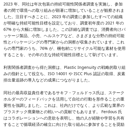
2023 年、同社は年次包装の持続可能性関係者調査を実施し、参加
者の間で環境への取り組みが顕著に増加していることが観察されま
した。注目すべきことに、2023 年の調査に参加したすべての組織
が明確な持続可能性目標を設定しており、調査初年度の 2021 年の
67% から大幅に増加しました。この詳細な調査では、消費者向けパ
ッケージ製品、小売、ヘルスケアなど、さまざまな分野の持続可能
性とパッケージングの専門家からの洞察が収集されています。これ
らの専門家のうち、76% が、梱包材にリサイクル可能な素材を使用
することを、その年の主な持続可能性目標として挙げています。
利害関係者調査から得た洞察は、Plastic Ingenuity の戦略的取り組
みの指針として役立ち、ISO 14001 や ISCC Plus 認証の取得、炭素
排出量追跡の導入などの成果につながりました。
同社の最高収益責任者であるサキフ・フェルドゥス氏は、ステーク
ホルダーのフィードバックを活用して自社の行動を形作ることの重
要性を強調しました。これは、社内だけでなく、より広範な業界の
プラスチック廃棄物との戦いへの貢献でもあります。 Ferdous 氏
はコラボレーションへの意欲を表明し、他の人が経験や学習を共有
することで循環経済の確立に向けた取り組みに参加することを奨励