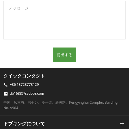
メッセージ
提出する
クイックコンタクト
+86 13728773129
db1688@szdbbz.com
中国、広東省、深セン、沙井街、荘興路、Pengyinghui Complex Building、
No. A904
ドブキングについて