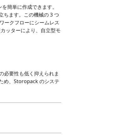
ションを簡単に作成できます。
ちます。この機械の 3 つ
装ワークフローにシームレス
型カッターにより、自立型モ
ンスの必要性も低く抑えられま
toropack のシステ