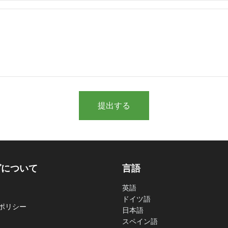
提出する
グについて
言語
英語
ドイツ語
ポリシー
日本語
スペイン語