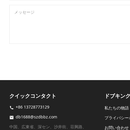
メッセージ
クイックコンタクト
ドブキン
+86 13728773129
私たちの物語
db1688@szdbbz.com
プライバシー
中国、広東省、深セン、沙井街、荘興路、
お問い合わせ