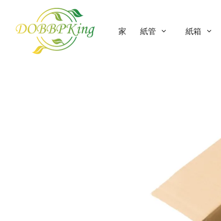
家
紙管
紙箱