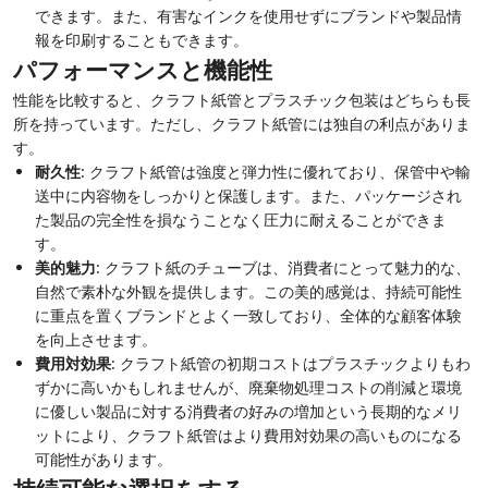
できます。また、有害なインクを使用せずにブランドや製品情
報を印刷することもできます。
パフォーマンスと機能性
性能を比較すると、クラフト紙管とプラスチック包装はどちらも長
所を持っています。ただし、クラフト紙管には独自の利点がありま
す。
耐久性
: クラフト紙管は強度と弾力性に優れており、保管中や輸
送中に内容物をしっかりと保護します。また、パッケージされ
た製品の完全性を損なうことなく圧力に耐えることができま
す。
美的魅力
: クラフト紙のチューブは、消費者にとって魅力的な、
自然で素朴な外観を提供します。この美的感覚は、持続可能性
に重点を置くブランドとよく一致しており、全体的な顧客体験
を向上させます。
費用対効果
: クラフト紙管の初期コストはプラスチックよりもわ
ずかに高いかもしれませんが、廃棄物処理コストの削減と環境
に優しい製品に対する消費者の好みの増加という長期的なメリ
ットにより、クラフト紙管はより費用対効果の高いものになる
可能性があります。