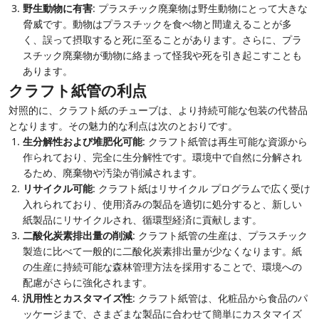
野生動物に有害
: プラスチック廃棄物は野生動物にとって大きな
脅威です。動物はプラスチックを食べ物と間違えることが多
く、誤って摂取すると死に至ることがあります。さらに、プラ
スチック廃棄物が動物に絡まって怪我や死を引き起こすことも
あります。
クラフト紙管の利点
対照的に、クラフト紙のチューブは、より持続可能な包装の代替品
となります。その魅力的な利点は次のとおりです。
生分解性および堆肥化可能
: クラフト紙管は再生可能な資源から
作られており、完全に生分解性です。環境中で自然に分解され
るため、廃棄物や汚染が削減されます。
リサイクル可能
: クラフト紙はリサイクル プログラムで広く受け
入れられており、使用済みの製品を適切に処分すると、新しい
紙製品にリサイクルされ、循環型経済に貢献します。
二酸化炭素排出量の削減
: クラフト紙管の生産は、プラスチック
製造に比べて一般的に二酸化炭素排出量が少なくなります。紙
の生産に持続可能な森林管理方法を採用することで、環境への
配慮がさらに強化されます。
汎用性とカスタマイズ性
: クラフト紙管は、化粧品から食品のパ
ッケージまで、さまざまな製品に合わせて簡単にカスタマイズ