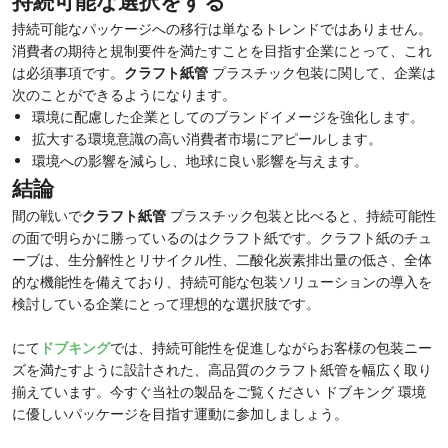
持続可能な選択をする
持続可能なパッケージへの移行は単なるトレンドではありません。
消費者の期待と規制要件を満たすことを目指す企業にとって、これ
は必須事項です。
クラフト紙管
プラスチック包装に関して、企業は
次のことができるようになります。
環境に配慮した企業としてのブランドイメージを強化します。
拡大する環境意識の高い消費者市場にアピールします。
環境への影響を減らし、地球に良い影響を与えます。
結論
間の戦いで
クラフト紙管
プラスチック包装と比べると、持続可能性
の面で明らかに勝っているのはクラフト紙です。クラフト紙のチュ
ーブは、生分解性とリサイクル性、二酸化炭素排出量の低さ、全体
的な機能性を備えており、持続可能な包装ソリューションの導入を
検討している企業にとって理想的な選択肢です。
にて
ドブキング
では、持続可能性を促進しながらお客様の包装ニー
ズを満たすように設計された、高品質のクラフト紙管を幅広く取り
揃えています。今すぐ当社の製品をご覧ください
ドブキング
環境
に優しいパッケージを目指す運動に参加しましょう。