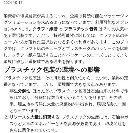
2024-10-17
消費者の環境意識が高まるにつれ、企業は持続可能なパッケージン
グソリューションを求めるようになっています。利用可能なオプシ
ョンの中には、
クラフト紙管
と
プラスチック包装
は 2 つの人気の
ある選択肢です。ただし、持続可能性に関しては、クラフト紙のチ
ューブの方が優れた選択肢となる多くの利点があります。このブロ
グでは、クラフト紙のチューブとプラスチックのパッケージを比較
し、クラフト紙を選択することがパッケージのニーズにとってより
環境に優しい選択肢である理由を探ります。
プラスチック包装の環境への影響
プラスチック包装は、その汎用性と耐久性から、長い間、業界の定
番となっています。しかし、環境面で大きな欠点があります。
非生分解性
: ほとんどのプラスチック包装は石油由来の材料で作
られており、分解には数百年かかることがあります。その結
果、埋立地や海洋に大量の廃棄物が排出され、環境汚染の一因
となっています。
リソースを大量に消費する
: プラスチックの生産には、石油やガ
スなど大量のエネルギーと天然資源が必要であり、環境問題を
さらに悪化させています。