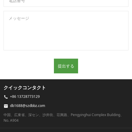
電話番号
メッセージ
提出する
クイックコンタクト
+86 13728773129
db1688@szdbbz.com
中国、広東省、深セン、沙井街、荘興路、Pengyinghui Complex Building、
No. A904