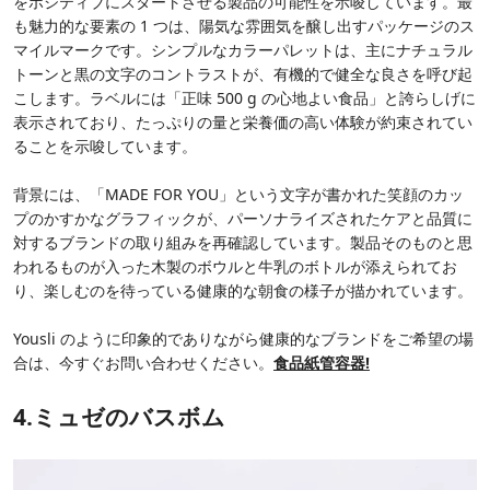
をポジティブにスタートさせる製品の可能性を示唆しています。最
も魅力的な要素の 1 つは、陽気な雰囲気を醸し出すパッケージのス
マイルマークです。シンプルなカラーパレットは、主にナチュラル
トーンと黒の文字のコントラストが、有機的で健全な良さを呼び起
こします。ラベルには「正味 500 g の心地よい食品」と誇らしげに
表示されており、たっぷりの量と栄養価の高い体験が約束されてい
ることを示唆しています。
背景には、「MADE FOR YOU」という文字が書かれた笑顔のカッ
プのかすかなグラフィックが、パーソナライズされたケアと品質に
対するブランドの取り組みを再確認しています。製品そのものと思
われるものが入った木製のボウルと牛乳のボトルが添えられてお
り、楽しむのを待っている健康的な朝食の様子が描かれています。
Yousli のように印象的でありながら健康的なブランドをご希望の場
合は、今すぐお問い合わせください。
食品紙管容器
!
4.ミュゼのバスボム