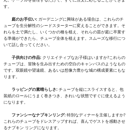
す。
庭のお手伝い:
ガーデニングに興味がある場合は、これらのチ
ューブを生分解性のシードスターターに変えることができます。そ
れらを土で満たし、いくつかの種を植え、それらの苗が庭に卒業す
る準備ができたら、チューブ全体を植えます。スムーズな移行につ
いて話し合ってください。
子供向けの作品:
クリエイティブなお子様はいますか?これらの
チューブは、冒険を生み出すための空白のキャンバスのようなもの
です。双眼鏡や望遠鏡、あるいは想像力豊かな城の構成要素にもな
ります。
ラッピングの素晴らしさ:
チューブを縦にスライスすると、包
装紙のロールにうまく巻きつき、きれいな状態ですぐに使えるよう
になります。
ファンシーなナプキンリング:
特別なディナーを主催しますか?
これらのチューブをドレスアップすれば、喜んでゲストを感動させ
るナプキン リングになります。