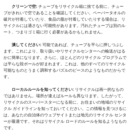
クリーンで空:
チューブをリサイクル箱に捨てる前に、チュー
ブがきれいで空であることを確認してください。ペーパータオルの
破片が付着していたり​​、食品の脂が付着していたり​​する場合は、リ
サイクルには適さない可能性があります。汚れたチューブは別のル
ート、つまりゴミ箱に行く必要があるかもしれません。
潰してください:
可能であれば、チューブを平らに押しつぶし
ます。これにより、取り扱いやリサイクルセンターへの輸送がはる
かに簡単になります。さらに、ほとんどのリサイクル プログラムで
は平らな段ボールが好まれます。これは、他のすべてのリサイクル
可能なものとうまく調和するパズルのピースのようなものだからで
す。
ローカルルールを知ってください:
リサイクルは画一的なもの
ではありません。場所が違えばルールも異なります。したがって、
リサイクルのスーパースターになる前に、お住まいの地域のリサイ
クル ガイドラインを知っておいてください。この情報を見つけるに
は、あなたの自治体のウェブサイトまたは地元のリサイクル センタ
ーが最適です。それはリサイクル ロードのルールを知るようなもの
です。